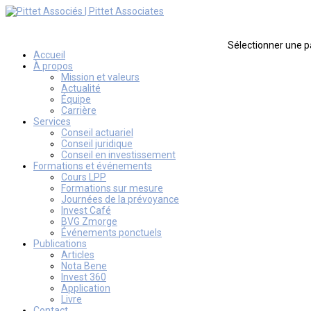
Sélectionner une 
Accueil
À propos
Mission et valeurs
Actualité
Équipe
Carrière
Services
Conseil actuariel
Conseil juridique
Conseil en investissement
Formations et événements
Cours LPP
Formations sur mesure
Journées de la prévoyance
Invest Café
BVG Zmorge
Événements ponctuels
Publications
Articles
Nota Bene
Invest 360
Application
Livre
Contact